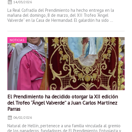
14/03/2026
La Real Cofradía del Prendimiento ha hecho entrega en la
mañana del domingo, 8 de marzo, del XII Trofeo “Ángel
Valverde” en la Casa de Hermandad. El galardón ha sido ...
Posted
NOTICIAS
on
El Prendimiento ha decidido otorgar la XII edición
del Trofeo “Ángel Valverde” a Juan Carlos Martínez
Parras
06/02/2026
Natural de Hellín, pertenece a una familia vinculada al gremio
de los panaderos, fundadores de El Prendimiento. Entusiasta y