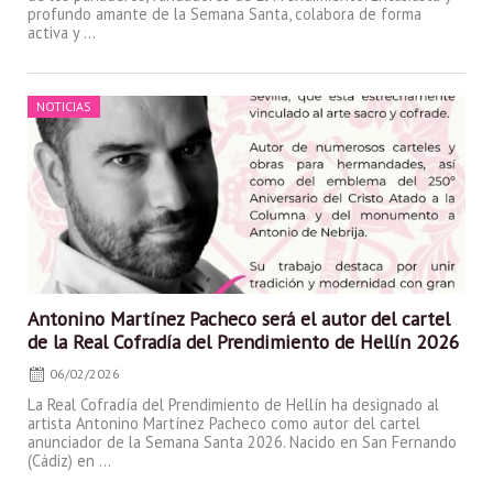
profundo amante de la Semana Santa, colabora de forma
activa y ...
Posted
NOTICIAS
on
Antonino Martínez Pacheco será el autor del cartel
de la Real Cofradía del Prendimiento de Hellín 2026
06/02/2026
La Real Cofradía del Prendimiento de Hellín ha designado al
artista Antonino Martínez Pacheco como autor del cartel
anunciador de la Semana Santa 2026. Nacido en San Fernando
(Cádiz) en ...